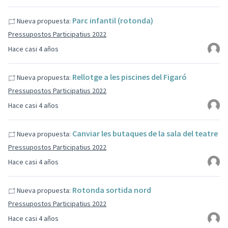
Parc infantil (rotonda)
Nueva propuesta:
Pressupostos Participatius 2022
Hace casi 4 años
Rellotge a les piscines del Figaró
Nueva propuesta:
Pressupostos Participatius 2022
Hace casi 4 años
Canviar les butaques de la sala del teatre
Nueva propuesta:
Pressupostos Participatius 2022
Hace casi 4 años
Rotonda sortida nord
Nueva propuesta:
Pressupostos Participatius 2022
Hace casi 4 años