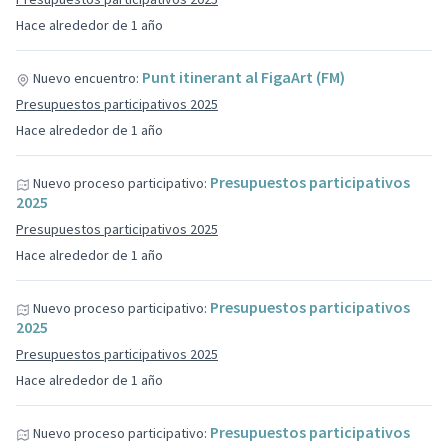
Hace alrededor de 1 año
Punt itinerant al FigaArt (FM)
Nuevo encuentro:
Presupuestos participativos 2025
Hace alrededor de 1 año
Presupuestos participativos
Nuevo proceso participativo:
2025
Presupuestos participativos 2025
Hace alrededor de 1 año
Presupuestos participativos
Nuevo proceso participativo:
2025
Presupuestos participativos 2025
Hace alrededor de 1 año
Presupuestos participativos
Nuevo proceso participativo: