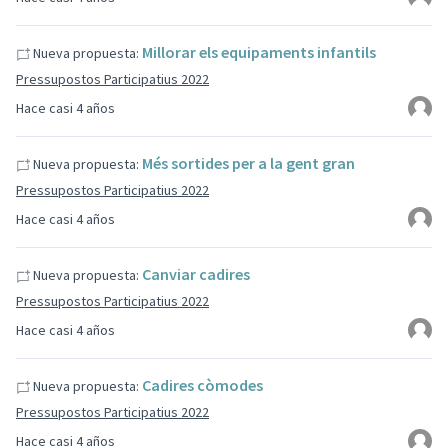
Millorar els equipaments infantils
Nueva propuesta:
Pressupostos Participatius 2022
Hace casi 4 años
Més sortides per a la gent gran
Nueva propuesta:
Pressupostos Participatius 2022
Hace casi 4 años
Canviar cadires
Nueva propuesta:
Pressupostos Participatius 2022
Hace casi 4 años
Cadires còmodes
Nueva propuesta:
Pressupostos Participatius 2022
Hace casi 4 años