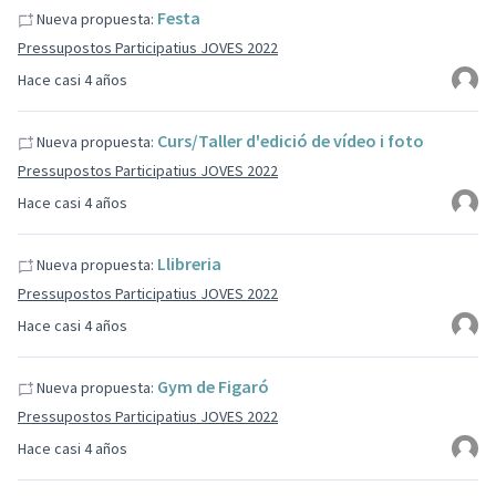
Festa
Nueva propuesta:
Pressupostos Participatius JOVES 2022
Hace casi 4 años
Curs/Taller d'edició de vídeo i foto
Nueva propuesta:
Pressupostos Participatius JOVES 2022
Hace casi 4 años
Llibreria
Nueva propuesta:
Pressupostos Participatius JOVES 2022
Hace casi 4 años
Gym de Figaró
Nueva propuesta:
Pressupostos Participatius JOVES 2022
Hace casi 4 años