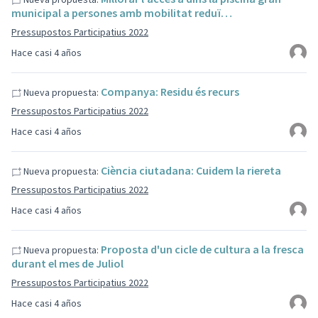
municipal a persones amb mobilitat reduï…
Pressupostos Participatius 2022
Hace casi 4 años
Companya: Residu és recurs
Nueva propuesta:
Pressupostos Participatius 2022
Hace casi 4 años
Ciència ciutadana: Cuidem la riereta
Nueva propuesta:
Pressupostos Participatius 2022
Hace casi 4 años
Proposta d'un cicle de cultura a la fresca
Nueva propuesta:
durant el mes de Juliol
Pressupostos Participatius 2022
Hace casi 4 años