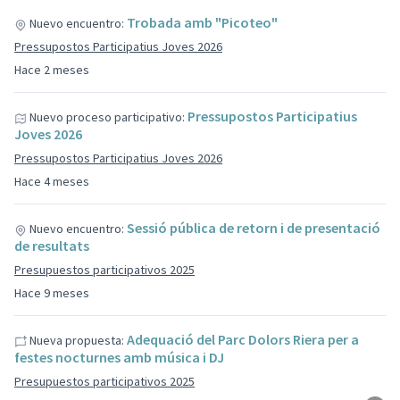
Trobada amb "Picoteo"
Nuevo encuentro:
Pressupostos Participatius Joves 2026
Hace 2 meses
Pressupostos Participatius
Nuevo proceso participativo:
Joves 2026
Pressupostos Participatius Joves 2026
Hace 4 meses
Sessió pública de retorn i de presentació
Nuevo encuentro:
de resultats
Presupuestos participativos 2025
Hace 9 meses
Adequació del Parc Dolors Riera per a
Nueva propuesta:
festes nocturnes amb música i DJ
Presupuestos participativos 2025