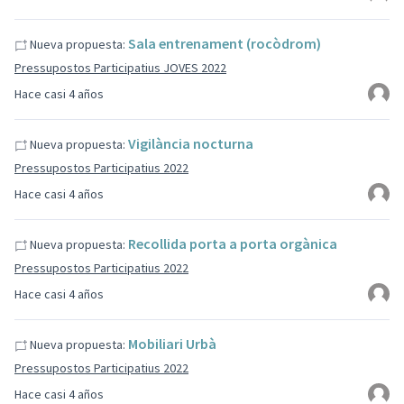
Sala entrenament (rocòdrom)
Nueva propuesta:
Pressupostos Participatius JOVES 2022
Hace casi 4 años
Vigilància nocturna
Nueva propuesta:
Pressupostos Participatius 2022
Hace casi 4 años
Recollida porta a porta orgànica
Nueva propuesta:
Pressupostos Participatius 2022
Hace casi 4 años
Mobiliari Urbà
Nueva propuesta:
Pressupostos Participatius 2022
Hace casi 4 años