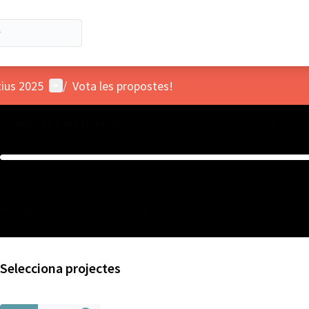
Menú d'usuari
tius 2025
/
Vota les propostes!
Començar a afegir projectes
. Selecciona com a mínim 1 project
vulguis i vota segons les teves preferències per a definir el pressu
0 €
60.000 €
Assignat
Pressupost
Més informació sobre el pressupost
Selecciona projectes