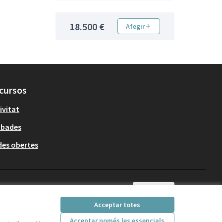
18.500 €
Afegir
cursos
ivitat
obades
es obertes
Català
Triar la llengua
Elegir el idioma
Acceptar totes
Acceptar només les essencials