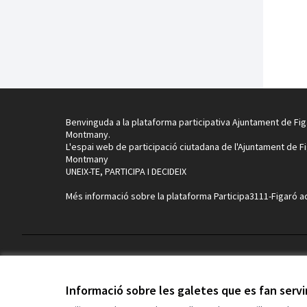
Benvinguda a la plataforma participativa Ajuntament de Fig
Montmany.
L'espai web de participació ciutadana de l'Ajuntament de F
Montmany
UNEIX-TE, PARTICIPA I DECIDEIX
Més informació sobre la plataforma Participa3111-Figaró
a
Termes i condicions d'ús
Configuració de les galetes
Informació sobre les galetes que es fan serv