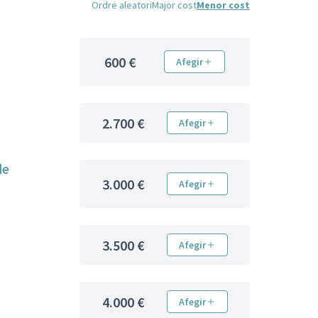
Ordre aleatori
Major cost
Menor cost
600 €
Afegir
2.700 €
Afegir
de
3.000 €
Afegir
3.500 €
Afegir
4.000 €
Afegir