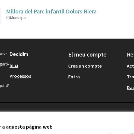
Millora del Parc infantil Dolors Riera
Municipal
aró-
Decidim
El meu compte
Re
igaró-
Inici
Crea un compte
Act
Processos
Entra
Tr
quí
Dad
(Enllaç extern)
ir a aquesta pàgina web