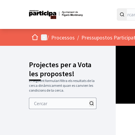
Inici
Menú principal
/
Processos
/
Pressupostos Participa
Projectes per a Vota
les propostes!
El següent formulari filtra els resultats de la
cerca dinàmicament quan es canvien les
condicions de la cerca.