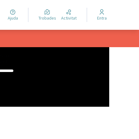
Ajuda
Trobades
Activitat
Entra
es que
post.