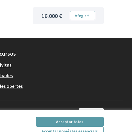
16.000 €
Afegir
cursos
ivitat
obades
es obertes
Català
Triar la llengua
Elegir el idioma
Acceptar totes
Acceptar només les essencials