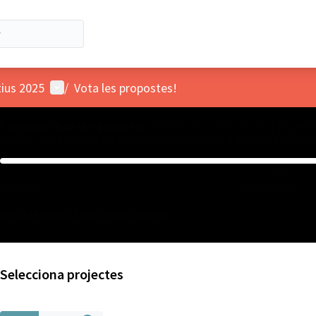
Menú d'usuari
tius 2025
/
Vota les propostes!
Començar a afegir projectes
. Selecciona com a mínim 1 project
vulguis i vota segons les teves preferències per a definir el pressu
0 €
60.000 €
Assignat
Pressupost
Més informació sobre el pressupost
Selecciona projectes