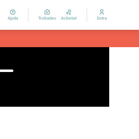
Ajuda
Trobades
Activitat
Entra
es que
post.