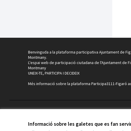
Benvinguda a la plataforma participativa Ajuntament de Fig
Montmany.
L'espai web de participació ciutadana de l'Ajuntament de F
Montmany
UNEIX-TE, PARTICIPA I DECIDEIX
Més informació sobre la plataforma Participa3111-Figaró
a
Termes i condicions d'ús
Configuració de les galetes
Informació sobre les galetes que es fan serv