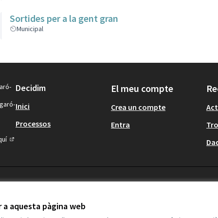
Sortides per a la gent gran
Municipal
aró-
Decidim
El meu compte
Re
igaró-
Inici
Crea un compte
Act
Processos
Entra
Tr
quí
Dad
(Enllaç extern)
ir a aquesta pàgina web