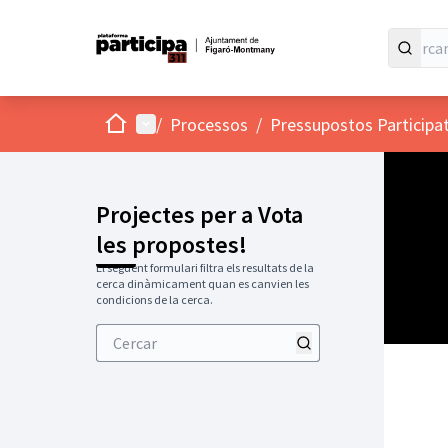
Inici
Menú principal
/
Processos
/
Pressupostos Participa
Projectes per a Vota
les propostes!
El següent formulari filtra els resultats de la
cerca dinàmicament quan es canvien les
condicions de la cerca.