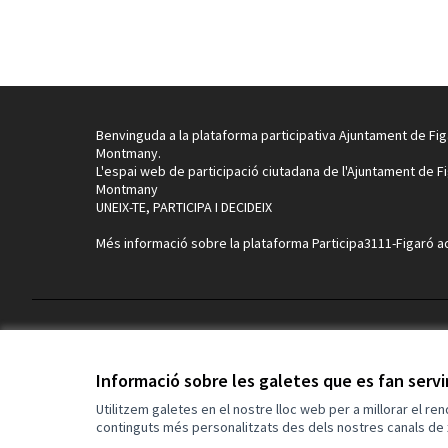
Benvinguda a la plataforma participativa Ajuntament de Fig
Montmany.
L'espai web de participació ciutadana de l'Ajuntament de F
Montmany
UNEIX-TE, PARTICIPA I DECIDEIX
Més informació sobre la plataforma Participa3111-Figaró
a
Termes i condicions d'ús
Configuració de les galetes
Informació sobre les galetes que es fan serv
Utilitzem galetes en el nostre lloc web per a millorar el re
continguts més personalitzats des dels nostres canals de 
(Enllaç extern)
Web creada amb
programari lliure
.