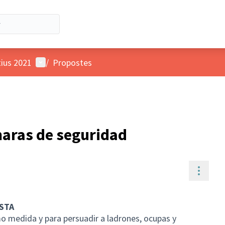
Menú d'usuari
tius 2021
/
Propostes
maras de seguridad
Contr
STA
o medida y para persuadir a ladrones, ocupas y