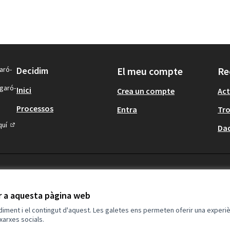
aró-
Decidim
El meu compte
Re
igaró-
Inici
Crea un compte
Act
Processos
Entra
Tr
quí
Dad
(Enllaç extern)
ir a aquesta pàgina web
ndiment i el contingut d'aquest. Les galetes ens permeten oferir una experièn
xarxes socials.