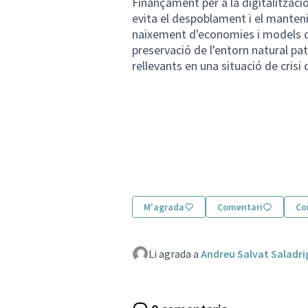
Finançament per a la digitalització 
evita el despoblament i el mantenim
naixement d'economies i models de
preservació de l'entorn natural patr
rellevants en una situació de crisi 
M'agrada
Comentari
Co
Li agrada a
Andreu Salvat Saladri