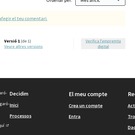
Ordenar per:
afegir el teu comentari.
Versió 1
(de 1)
Verifica l'empremta
veure altres versions
digital
aró-
Decidim
El meu compte
Re
igaró-
Inici
Crea un compte
Act
Processos
Entra
Tr
quí
Dad
(Enllaç extern)