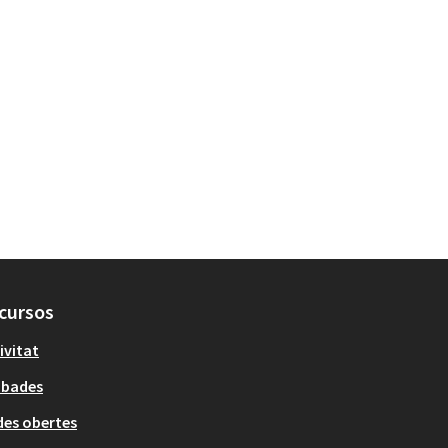
cursos
ivitat
obades
es obertes