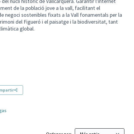
del nucli històric de Vallcàrquera. Garantir l'internet
ent de la població jove a la vall, facilitant el
 negoci sostenibles fixats a la Vall fonamentals per la
imoni del Figueró i el paisatge i la biodiversitat, tant
climàtica global.
mpartir
gas