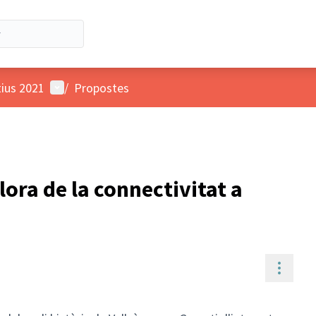
Menú d'usuari
tius 2021
/
Propostes
llora de la connectivitat a
Contr