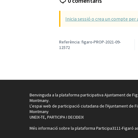
0 comentaris
Inicia sessió o crea un compte per 
Referència: figaro-PROP-2021-09-
12572
Benvinguda a la plataforma participativa Ajuntament de Fig
Montmany.
L'espai web de participació ciutadana de l'Ajuntament de F
Montmany
UNEIX-TE, PARTICIPA I DECIDEIX
Més informació sobre la plataforma Participa3111-Figaró
a