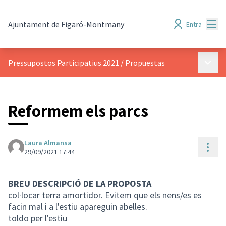
Menú
Ajuntament de Figaró-Montmany
Entra
Menú p
Pressupostos Participatius 2021
/
Propuestas
Reformem els parcs
Laura Almansa
Cont
29/09/2021 17:44
BREU DESCRIPCIÓ DE LA PROPOSTA
col·locar terra amortidor. Evitem que els nens/es es
facin mal i a l'estiu apareguin abelles.
toldo per l'estiu