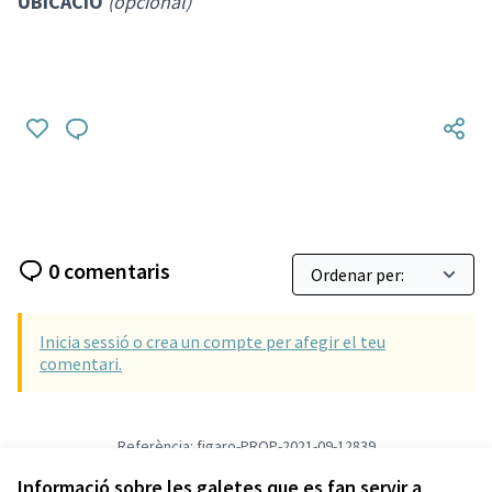
UBICACIÓ
(opcional)
0 comentaris
Inicia sessió o crea un compte per afegir el teu
comentari.
Referència: figaro-PROP-2021-09-12839
Versió 1
(de 1)
veure altres versions
Informació sobre les galetes que es fan servir a
Verifica l'empremta digital