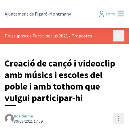
Menú
Ajuntament de Figaró-Montmany
Entra
Menú p
Pressupostos Participatius 2021
/
Propostes
Creació de cançó i videoclip
amb músics i escoles del
poble i amb tothom que
vulgui participar-hi
RosRhume
Cont
30/09/2021 17:59