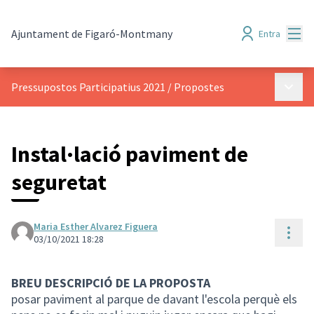
Menú
Ajuntament de Figaró-Montmany
Entra
Menú p
Pressupostos Participatius 2021
/
Propostes
Instal·lació paviment de
seguretat
Maria Esther Alvarez Figuera
Cont
03/10/2021 18:28
BREU DESCRIPCIÓ DE LA PROPOSTA
posar paviment al parque de davant l'escola perquè els