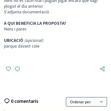
nens no es facin mal i puguin jugar encara que hagi
plogut el dia anterior.
S'adjunta documentació.
A QUI BENEFICIA LA PROPOSTA?
Nens i pares
UBICACIÓ
(opcional)
parque davant cole
0 comentaris