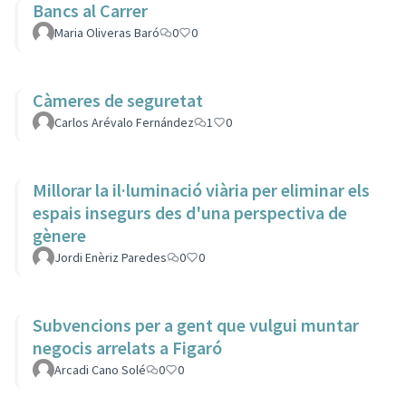
Bancs al Carrer
Maria Oliveras Baró
0
0
Càmeres de seguretat
Carlos Arévalo Fernández
1
0
Millorar la il·luminació viària per eliminar els
espais insegurs des d'una perspectiva de
gènere
Jordi Enèriz Paredes
0
0
Subvencions per a gent que vulgui muntar
negocis arrelats a Figaró
Arcadi Cano Solé
0
0