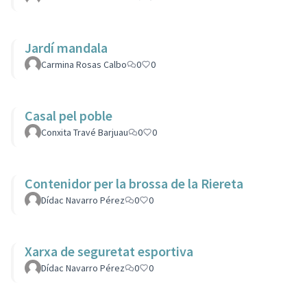
Jardí mandala
Carmina Rosas Calbo
0
0
Casal pel poble
Conxita Travé Barjuau
0
0
Contenidor per la brossa de la Riereta
Dídac Navarro Pérez
0
0
Xarxa de seguretat esportiva
Dídac Navarro Pérez
0
0