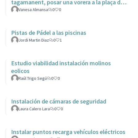
tagamanent, posar una vorera a la plaça del
casino
Vanesa Almansa
0
0
Pistas de Pádel a las piscinas
Jordi Martin Diaz
0
1
Estudio viabilidad instalación molinos
eolicos
Raúl Trigo Segú
0
0
Instalación de cámaras de seguridad
Laura Calero Lara
0
0
Instalar puntos recarga vehículos eléctricos