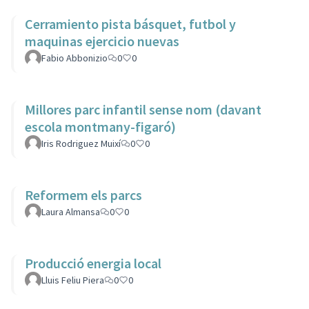
Cerramiento pista básquet, futbol y
maquinas ejercicio nuevas
Fabio Abbonizio
0
0
Millores parc infantil sense nom (davant
escola montmany-figaró)
Iris Rodriguez Muixí
0
0
Reformem els parcs
Laura Almansa
0
0
Producció energia local
Lluis Feliu Piera
0
0