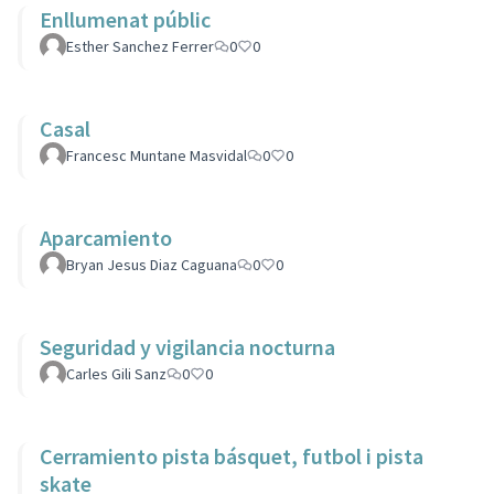
Enllumenat públic
Esther Sanchez Ferrer
0
0
Casal
Francesc Muntane Masvidal
0
0
Aparcamiento
Bryan Jesus Diaz Caguana
0
0
Seguridad y vigilancia nocturna
Carles Gili Sanz
0
0
Cerramiento pista básquet, futbol i pista
skate