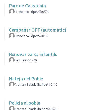
Parc de Calistenia
Francisco López
0
0
Campanar OFF (automàtic)
Francisco López
0
0
Renovar parcs infantils
Hermes
0
0
Neteja del Poble
Arantza Balada Ibañez
0
0
Policia al poble
Arantza Balada Ibañez
0
0