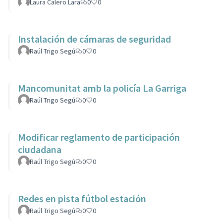
Laura Calero Lara
0
0
Instalación de cámaras de seguridad
Raúl Trigo Segú
0
0
Mancomunitat amb la policía La Garriga
Raúl Trigo Segú
0
0
Modificar reglamento de participación
ciudadana
Raúl Trigo Segú
0
0
Redes en pista fútbol estación
Raúl Trigo Segú
0
0