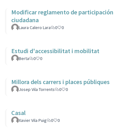
Modificar reglamento de participación
ciudadana
Laura Calero Lara
0
0
Estudi d'accessibilitat i mobilitat
Berta
0
0
Millora dels carrers i places públiques
Josep Vila Torrents
0
0
Casal
Xavier Vila Puig
0
0