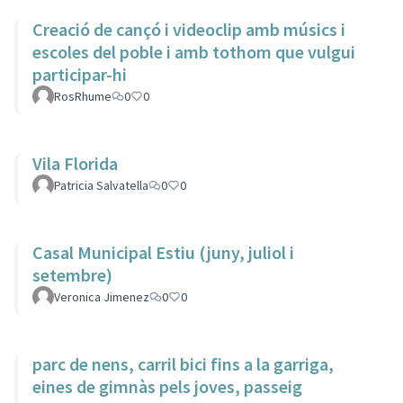
Creació de cançó i videoclip amb músics i
escoles del poble i amb tothom que vulgui
participar-hi
RosRhume
0
0
Vila Florida
Patricia Salvatella
0
0
Casal Municipal Estiu (juny, juliol i
setembre)
Veronica Jimenez
0
0
parc de nens, carril bici fins a la garriga,
eines de gimnàs pels joves, passeig