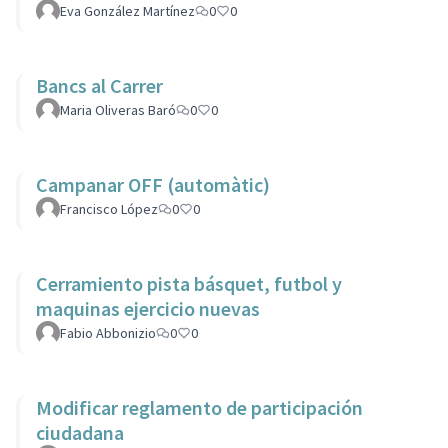
Eva González Martínez
0
0
Bancs al Carrer
Maria Oliveras Baró
0
0
Campanar OFF (automàtic)
Francisco López
0
0
Cerramiento pista básquet, futbol y
maquinas ejercicio nuevas
Fabio Abbonizio
0
0
Modificar reglamento de participación
ciudadana