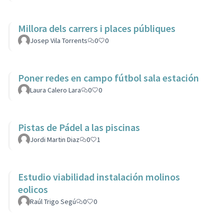
Millora dels carrers i places públiques
Josep Vila Torrents
0
0
Poner redes en campo fútbol sala estación
Laura Calero Lara
0
0
Pistas de Pádel a las piscinas
Jordi Martin Diaz
0
1
Estudio viabilidad instalación molinos
eolicos
Raúl Trigo Segú
0
0