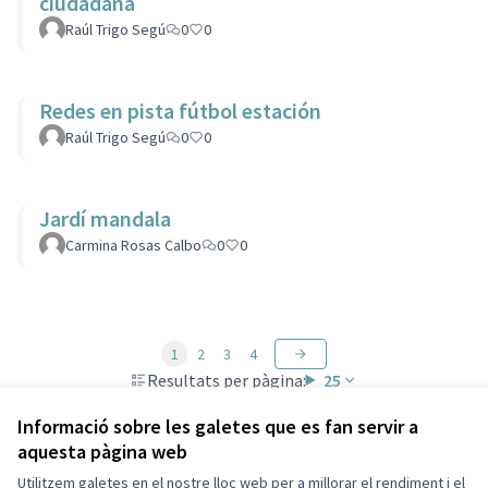
ciudadana
Raúl Trigo Segú
0
0
Redes en pista fútbol estación
Raúl Trigo Segú
0
0
Jardí mandala
Carmina Rosas Calbo
0
0
1
2
3
4
Resultats per pàgina:
25
Informació sobre les galetes que es fan servir a
aquesta pàgina web
Utilitzem galetes en el nostre lloc web per a millorar el rendiment i el