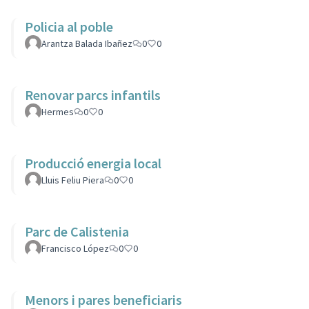
Policia al poble
Arantza Balada Ibañez
0
0
Renovar parcs infantils
Hermes
0
0
Producció energia local
Lluis Feliu Piera
0
0
Parc de Calistenia
Francisco López
0
0
Menors i pares beneficiaris