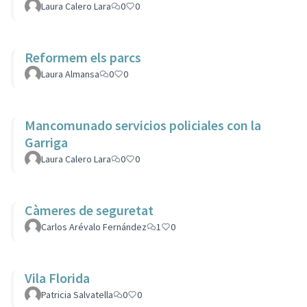
Laura Calero Lara
0
0
Reformem els parcs
Laura Almansa
0
0
Mancomunado servicios policiales con la
Garriga
Laura Calero Lara
0
0
Càmeres de seguretat
Carlos Arévalo Fernández
1
0
Vila Florida
Patricia Salvatella
0
0