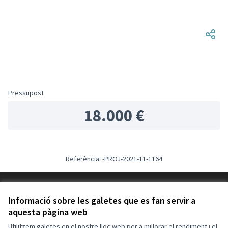
Pressupost
18.000 €
Referència: -PROJ-2021-11-1164
Termes i condicions d'ús
Configuració de les galetes
Informació sobre les galetes que es fan servir a
aquesta pàgina web
Català
Triar la llengua
Elegir el idioma
Utilitzem galetes en el nostre lloc web per a millorar el rendiment i el