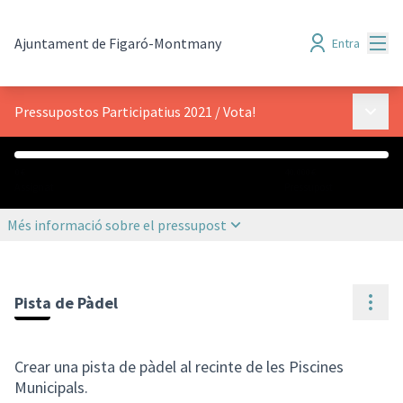
Menú
Ajuntament de Figaró-Montmany
Entra
Menú p
Pressupostos Participatius 2021
/
Vota!
0 €
40.000 €
Assignat
Pressupost
Més informació sobre el pressupost
Cont
Pista de Pàdel
Crear una pista de pàdel al recinte de les Piscines
Municipals.