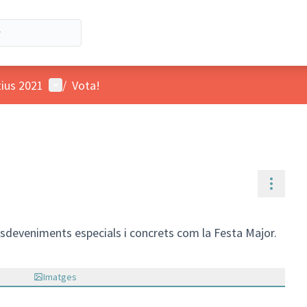
Menú d'usuari
tius 2021
/
Vota!
Contr
 esdeveniments especials i concrets com la Festa Major.
Imatges