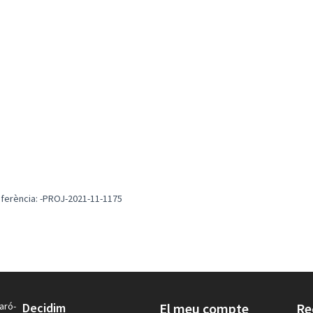
ferència: -PROJ-2021-11-1175
aró-
Decidim
El meu compte
Re