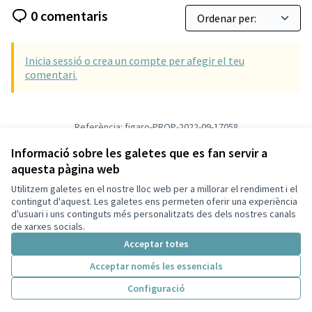
0 comentaris
Inicia sessió o crea un compte per afegir el teu
comentari.
Referència: figaro-PROP-2022-09-17058
Versió 1
(de 1)
veure altres versions
Informació sobre les galetes que es fan servir a
Verifica l'empremta digital
aquesta pàgina web
Utilitzem galetes en el nostre lloc web per a millorar el rendiment i el
Termes i condicions d'ús
contingut d'aquest. Les galetes ens permeten oferir una experiència
Configuració de les galetes
d'usuari i uns continguts més personalitzats des dels nostres canals
Català
de xarxes socials.
Triar la llengua
Elegir el idioma
Acceptar totes
Acceptar només les essencials
Amb llicènc
(Enllaç exte
Configuració
(Enllaç extern)
Web creada amb
programari lliure
.
(Enllaç extern)