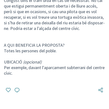
Congost dins el tram urbà en cas de necessitat. No cal
que estigui permanentment oberta i de lliure accés,
però si que en ocasions, si cau una pilota que es vol
recuperar, si es vol treure una tortuga exòtica invasora,
si s'ha de retirar una deixalla del riu estaria bé disposar-
ne. Podria estar a l'alçada del centre cívic.
A QUI BENEFICIA LA PROPOSTA?
Totes les persones del poble.
UBICACIÓ
(opcional)
Per exemple, davant l'aparcament subterrani del centre
cívic.