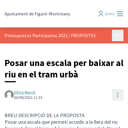
Menú
Ajuntament de Figaró-Montmany
Entra
Menú p
Pressupostos Participatius 2022
/
PROPOSTES
Posar una escala per baixar al
riu en el tram urbà
Sílvia March
Cont
30/09/2022 11:33
BREU DESCRIPCIÓ DE LA PROPOSTA
Posar una escala que permeti accedir a la llera del riu