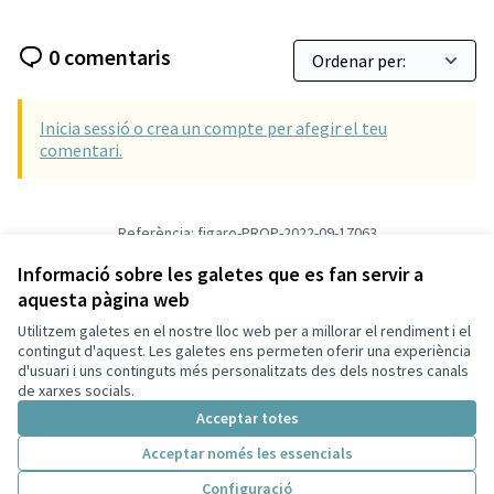
0 comentaris
Inicia sessió o crea un compte per afegir el teu
comentari.
Referència: figaro-PROP-2022-09-17063
Versió 1
(de 1)
veure altres versions
Informació sobre les galetes que es fan servir a
Verifica l'empremta digital
aquesta pàgina web
Utilitzem galetes en el nostre lloc web per a millorar el rendiment i el
Termes i condicions d'ús
contingut d'aquest. Les galetes ens permeten oferir una experiència
Configuració de les galetes
d'usuari i uns continguts més personalitzats des dels nostres canals
Català
de xarxes socials.
Triar la llengua
Elegir el idioma
Acceptar totes
Acceptar només les essencials
Amb llicènc
(Enllaç exte
Configuració