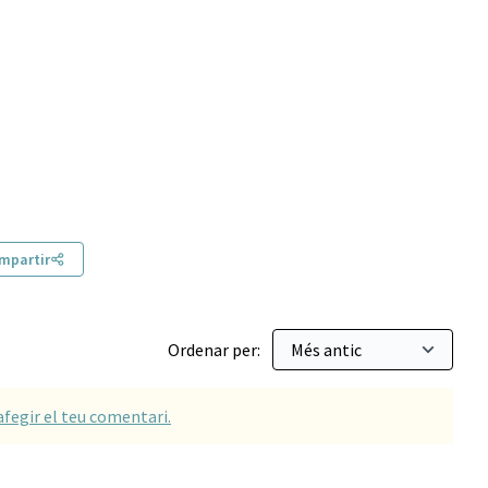
mpartir
Ordenar per:
afegir el teu comentari.