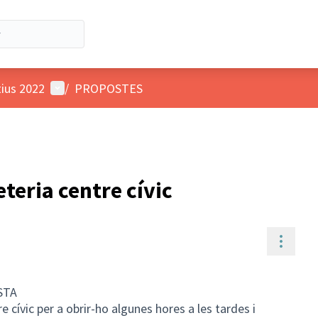
Menú d'usuari
tius 2022
/
PROPOSTES
eteria centre cívic
Contr
STA
e cívic per a obrir-ho algunes hores a les tardes i