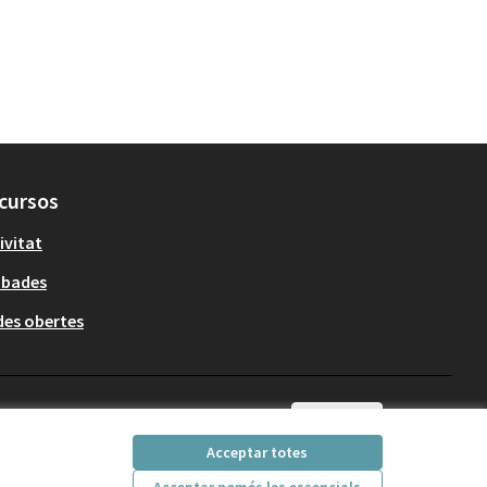
cursos
ivitat
obades
es obertes
Català
Triar la llengua
Elegir el idioma
Acceptar totes