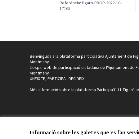
Referència: figaro-PROP-2022-10-
17165
Benvinguda a la plataforma participativa Ajuntament de Fig
Montmany.
L'espai web de participació ciutadana de l'Ajuntament de F
Montmany
UNEIX-TE, PARTICIPA I DECIDEIX
Més informació sobre la plataforma Participa3111-Figaró
a
Termes i condicions d'ús
Configuració de les galetes
Informació sobre les galetes que es fan serv