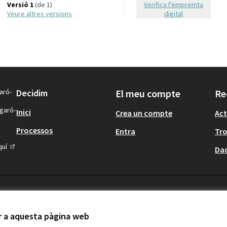
Versió 1
(de 1)
Verifica l'empremta
veure altres versions
digital
aró-
Decidim
El meu compte
Re
igaró-
Inici
Crea un compte
Act
Processos
Entra
Tr
quí
Dad
(Enllaç extern)
ir a aquesta pàgina web