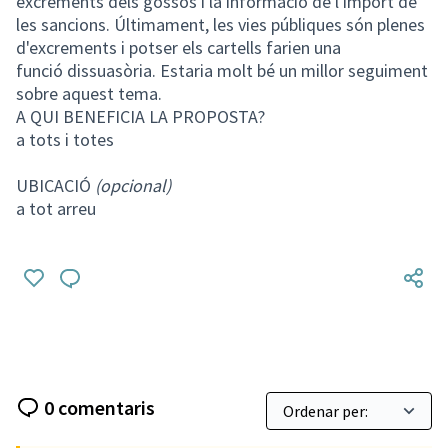
excrements dels gossos i la informació de l'import de
les sancions. Últimament, les vies públiques són plenes
d'excrements i potser els cartells farien una
funció dissuasòria. Estaria molt bé un millor seguiment
sobre aquest tema.
A QUI BENEFICIA LA PROPOSTA?
a tots i totes
UBICACIÓ
(opcional)
a tot arreu
0 comentaris