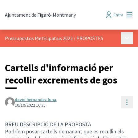
Menú
Ajuntament de Figaró-Montmany
Entra
Menú p
Pressupostos Participatius 2022
/
PROPOSTES
Cartells d'informació per
recollir excrements de gos
david hernandez luna
Cont
10/10/2022 16:35
BREU DESCRIPCIÓ DE LA PROPOSTA
Podríem posar cartells demanant que es recullin els