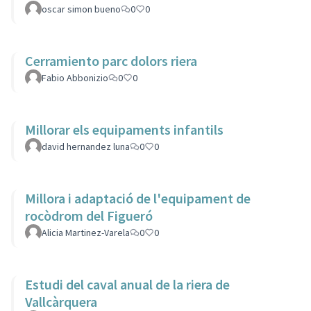
oscar simon bueno
0
0
Cerramiento parc dolors riera
Fabio Abbonizio
0
0
Millorar els equipaments infantils
david hernandez luna
0
0
Millora i adaptació de l'equipament de
rocòdrom del Figueró
Alicia Martinez-Varela
0
0
Estudi del caval anual de la riera de
Vallcàrquera