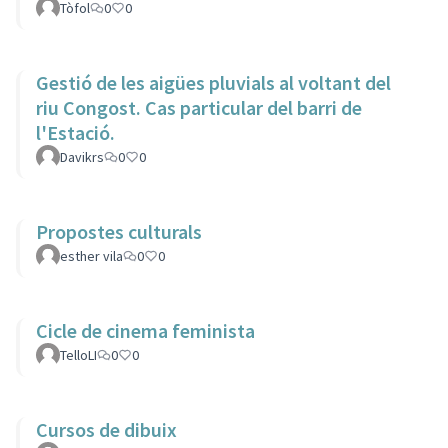
Tòfol
0
0
Gestió de les aigües pluvials al voltant del
riu Congost. Cas particular del barri de
l'Estació.
Davikrs
0
0
Propostes culturals
esther vila
0
0
Cicle de cinema feminista
TelloLI
0
0
Cursos de dibuix