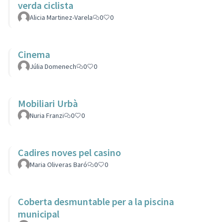
verda ciclista
Alicia Martinez-Varela
0
0
Cinema
Júlia Domenech
0
0
Mobiliari Urbà
Nuria Franzi
0
0
Cadires noves pel casino
Maria Oliveras Baró
0
0
Coberta desmuntable per a la piscina
municipal