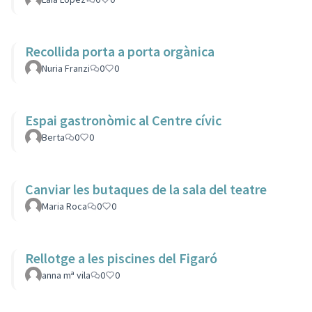
Recollida porta a porta orgànica
Nuria Franzi
0
0
Espai gastronòmic al Centre cívic
Berta
0
0
Canviar les butaques de la sala del teatre
Maria Roca
0
0
Rellotge a les piscines del Figaró
anna mª vila
0
0