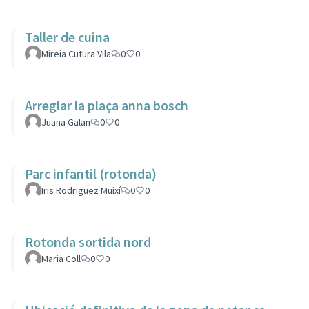
Taller de cuina
Mireia Cutura Vila
0
0
Arreglar la plaça anna bosch
Juana Galan
0
0
Parc infantil (rotonda)
Iris Rodriguez Muixí
0
0
Rotonda sortida nord
Maria Coll
0
0