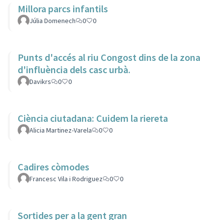
Millora parcs infantils
Júlia Domenech
0
0
Punts d'accés al riu Congost dins de la zona
d'influència dels casc urbà.
Davikrs
0
0
Ciència ciutadana: Cuidem la riereta
Alicia Martinez-Varela
0
0
Cadires còmodes
Francesc Vila i Rodriguez
0
0
Sortides per a la gent gran