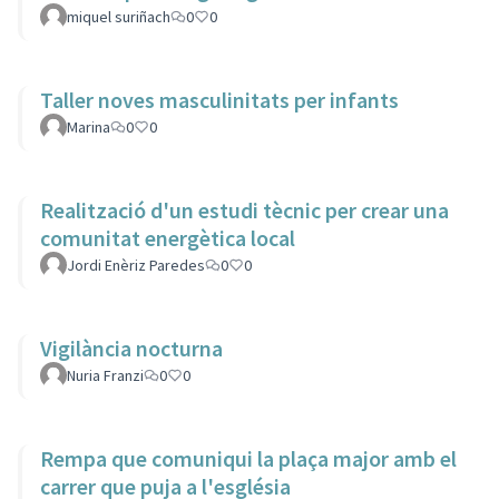
miquel suriñach
0
0
Taller noves masculinitats per infants
Marina
0
0
Realització d'un estudi tècnic per crear una
comunitat energètica local
Jordi Enèriz Paredes
0
0
Vigilància nocturna
Nuria Franzi
0
0
Rempa que comuniqui la plaça major amb el
carrer que puja a l'església