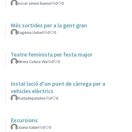
oscar simon bueno
0
0
Més sortides per a la gent gran
Eugènia Llobet
0
0
Teatre feminista per festa major
Mireia Cutura Vila
0
0
Instal·lació d'un punt de càrrega per a
vehicles elèctrics
truitadepatates
0
0
Excursions
Juana Galan
0
0