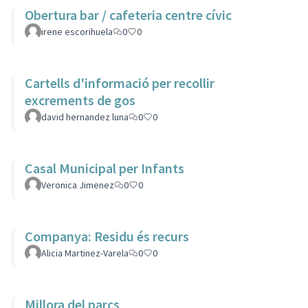
Obertura bar / cafeteria centre cívic
irene escorihuela
0
0
Cartells d'informació per recollir
excrements de gos
david hernandez luna
0
0
Casal Municipal per Infants
Veronica Jimenez
0
0
Companya: Residu és recurs
Alicia Martinez-Varela
0
0
Millora del parcs