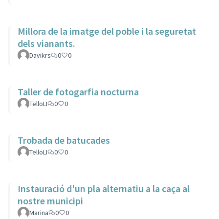
Millora de la imatge del poble i la seguretat
dels vianants.
Davikrs
0
0
Taller de fotogarfia nocturna
TelloLI
0
0
Trobada de batucades
TelloLI
0
0
Instauració d'un pla alternatiu a la caça al
nostre municipi
Marina
0
0