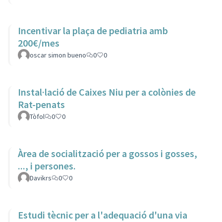
Incentivar la plaça de pediatria amb
200€/mes
oscar simon bueno
0
0
Instal·lació de Caixes Niu per a colònies de
Rat-penats
Tòfol
0
0
Àrea de socialització per a gossos i gosses,
..., i persones.
Davikrs
0
0
Estudi tècnic per a l'adequació d'una via