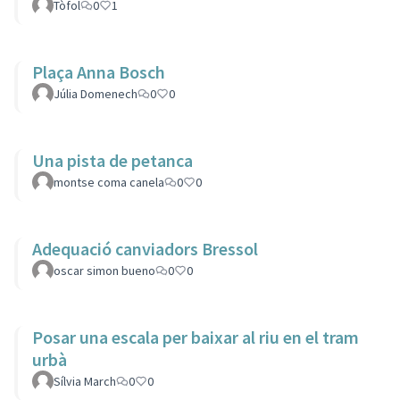
Tòfol
0
1
Plaça Anna Bosch
Júlia Domenech
0
0
Una pista de petanca
montse coma canela
0
0
Adequació canviadors Bressol
oscar simon bueno
0
0
Posar una escala per baixar al riu en el tram
urbà
Sílvia March
0
0