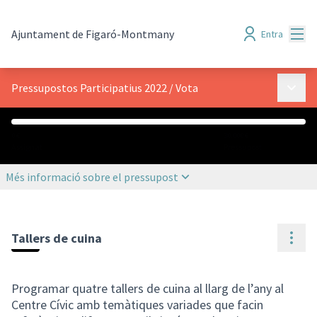
Menú
Ajuntament de Figaró-Montmany
Entra
Menú p
Pressupostos Participatius 2022
/
Vota
0 €
30.000 €
Assignat
Pressupost
Més informació sobre el pressupost
Cont
Tallers de cuina
Programar quatre tallers de cuina al llarg de l’any al
Centre Cívic amb temàtiques variades que facin