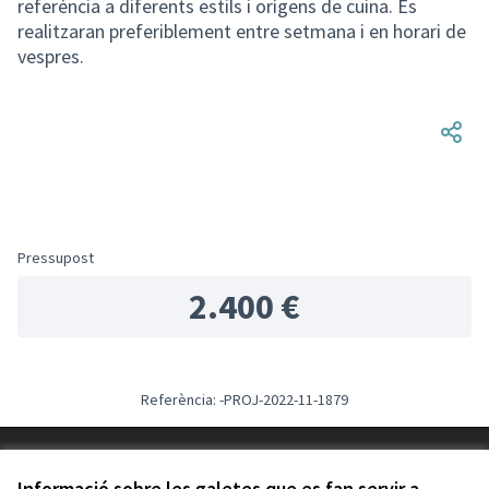
referència a diferents estils i orígens de cuina. Es
realitzaran preferiblement entre setmana i en horari de
vespres.
Pressupost
2.400 €
Referència: -PROJ-2022-11-1879
Termes i condicions d'ús
Configuració de les galetes
Informació sobre les galetes que es fan servir a