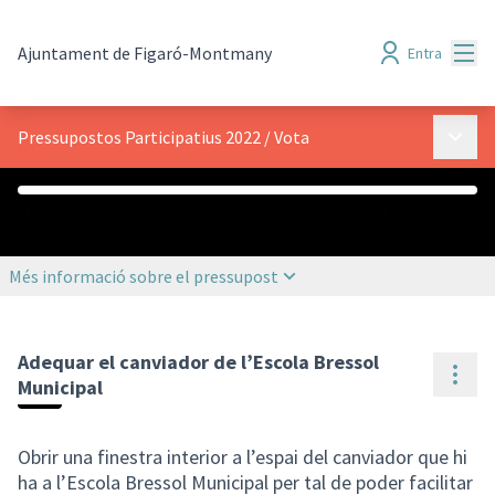
Menú
Ajuntament de Figaró-Montmany
Entra
Menú p
Pressupostos Participatius 2022
/
Vota
0 €
30.000 €
Assignat
Pressupost
Més informació sobre el pressupost
Adequar el canviador de l’Escola Bressol
Cont
Municipal
Obrir una finestra interior a l’espai del canviador que hi
ha a l’Escola Bressol Municipal per tal de poder facilitar