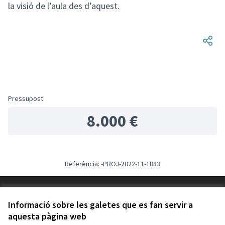
la visió de l’aula des d’aquest.
Pressupost
8.000 €
Referència: -PROJ-2022-11-1883
Termes i condicions d'ús
Configuració de les galetes
Informació sobre les galetes que es fan servir a
aquesta pàgina web
Català
Triar la llengua
Elegir el idioma