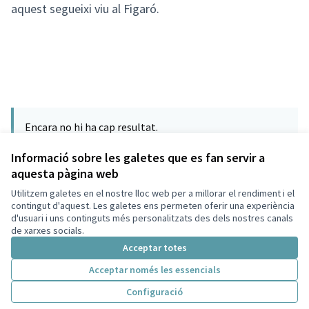
aquest segueixi viu al Figaró.
Encara no hi ha cap resultat.
Informació sobre les galetes que es fan servir a
aquesta pàgina web
Utilitzem galetes en el nostre lloc web per a millorar el rendiment i el
Termes i condicions d'ús
contingut d'aquest. Les galetes ens permeten oferir una experiència
Configuració de les galetes
d'usuari i uns continguts més personalitzats des dels nostres canals
Català
de xarxes socials.
Triar la llengua
Elegir el idioma
Acceptar totes
Acceptar només les essencials
Amb llicènc
(Enllaç exte
Configuració
(Enllaç extern)
Web creada amb
programari lliure
.
(Enllaç extern)