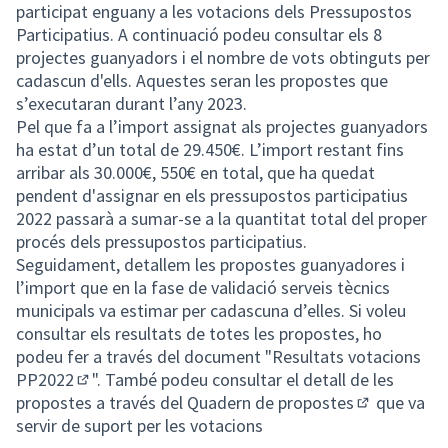
participat enguany a les votacions dels Pressupostos
Participatius. A continuació podeu consultar els 8
projectes guanyadors i el nombre de vots obtinguts per
cadascun d'ells. Aquestes seran les propostes que
s’executaran durant l’any 2023.
Pel que fa a l’import assignat als projectes guanyadors
ha estat d’un total de 29.450€. L’import restant fins
arribar als 30.000€, 550€ en total, que ha quedat
pendent d'assignar en els pressupostos participatius
2022 passarà a sumar-se a la quantitat total del proper
procés dels pressupostos participatius.
Seguidament, detallem les propostes guanyadores i
l’import que en la fase de validació serveis tècnics
municipals va estimar per cadascuna d’elles. Si voleu
consultar els resultats de totes les propostes, ho
podeu fer a través del document "
Resultats votacions
PP2022
". També podeu consultar el detall de les
(Enllaç extern)
propostes a través del
Quadern de propostes
que va
(Enllaç exte
servir de suport per les votacions