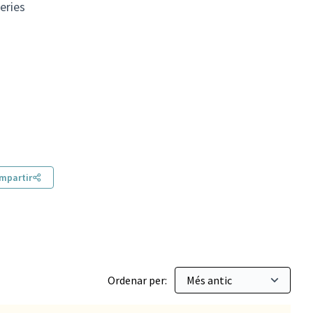
eries
mpartir
Ordenar per: