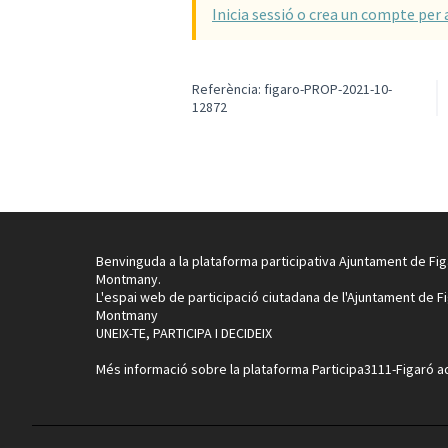
Inicia sessió o crea un compte per 
Referència: figaro-PROP-2021-10-
12872
Benvinguda a la plataforma participativa Ajuntament de Fig
Montmany.
L'espai web de participació ciutadana de l'Ajuntament de F
Montmany
UNEIX-TE, PARTICIPA I DECIDEIX
Més informació sobre la plataforma Participa3111-Figaró
a