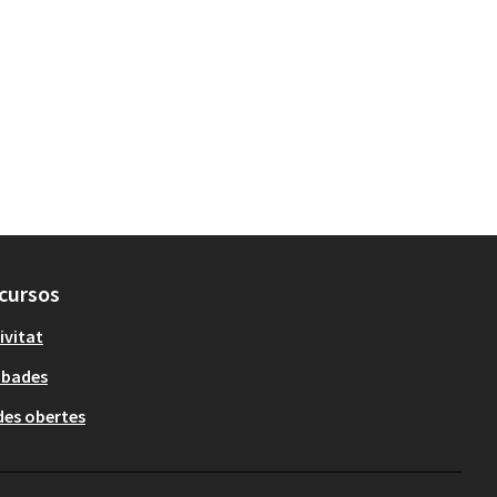
cursos
ivitat
obades
es obertes