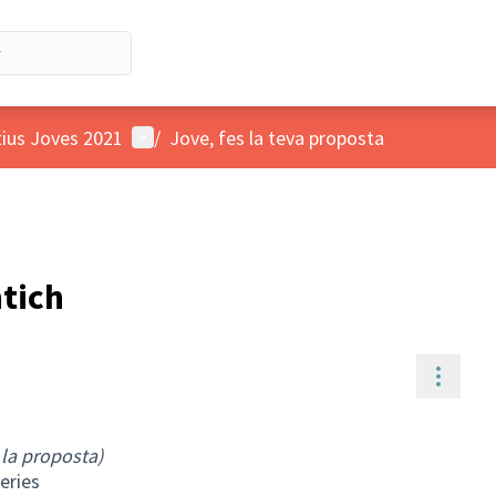
Menú d'usuari
tius Joves 2021
/
Jove, fes la teva proposta
ntich
Contr
 la proposta)
teries