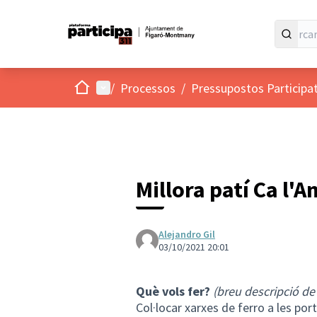
Inici
Menú principal
/
Processos
/
Pressupostos Participa
Millora patí Ca l'A
Alejandro Gil
03/10/2021 20:01
Què vols fer?
(breu descripció de
Col·locar xarxes de ferro a les por