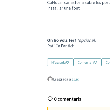
Col·locar canastes a sobre les port
Instal·lar una font
On ho vols fer?
(opcional)
Patí Ca l'Antich
M'agrada
Comentari
Co
Li agrada a
Lluc
0 comentaris