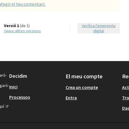
afegir el teu comentari.
Versió 1
(de 1)
Verifica l'empremta
veure altres versions
digital
aró-
Decidim
El meu compte
Re
igaró-
Inici
Crea un compte
Act
Processos
Entra
Tr
quí
Dad
(Enllaç extern)