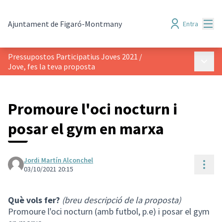
Menú
Ajuntament de Figaró-Montmany
Entra
Pressupostos Participatius Joves 2021
/
Menú p
Jove, fes la teva proposta
Promoure l'oci nocturn i
posar el gym en marxa
Jordi Martín Alconchel
Cont
03/10/2021 20:15
Què vols fer?
(breu descripció de la proposta)
Promoure l'oci nocturn (amb futbol, p.e) i posar el gym