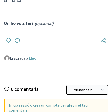
en marxa
On ho vols fer?
(opcional)
Li agrada a
Lluc
0 comentaris
Inicia sessió o crea un compte per afegir el teu
comentari.