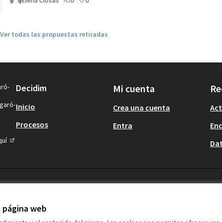
Elena Closas
0
0
Ver todas las propuestas retiradas
aró-
Decidim
Mi cuenta
Re
igaró-
Inicio
Crea una cuenta
Act
Procesos
Entra
En
quí
Dat
(Enlace externo)
la página web