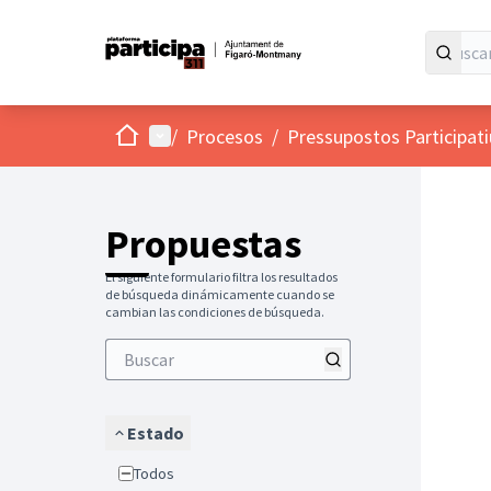
Inicio
Menú principal
/
Procesos
/
Pressupostos Participat
Propuestas
El siguiente formulario filtra los resultados
de búsqueda dinámicamente cuando se
cambian las condiciones de búsqueda.
Estado
Todos