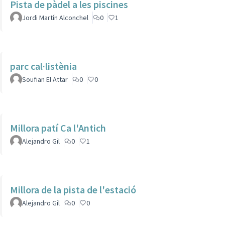
Pista de pàdel a les piscines
Jordi Martín Alconchel
0
1
parc cal·listènia
Soufian El Attar
0
0
Millora patí Ca l'Antich
Alejandro Gil
0
1
Millora de la pista de l'estació
Alejandro Gil
0
0