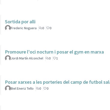
Sortida por alli
Frederic Noguera
0
0
Promoure l'oci nocturn i posar el gym en marxa
Jordi Martín Alconchel
0
1
Posar xarxes a les porteries del camp de futbol sal
Biel Eneriz Tello
0
0