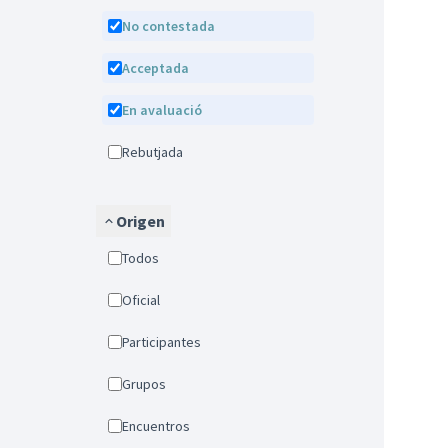
No contestada
Acceptada
En avaluació
Rebutjada
Origen
Todos
Oficial
Participantes
Grupos
Encuentros