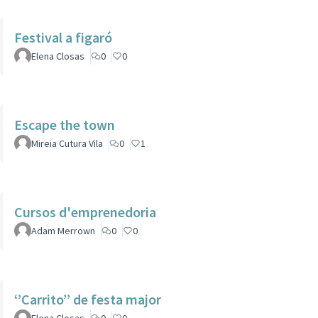
Festival a figaró
Elena Closas
0
0
Escape the town
Mireia Cutura Vila
0
1
Cursos d'emprenedoria
Adam Merrown
0
0
‘’Carrito’’ de festa major