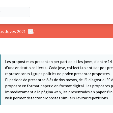
Menú de usuario
ius Joves 2021
/
Les propostes es presenten per part dels i les joves, d'entre 14
d’una entitat o col·lectiu. Cada jove, col·lectiu o entitat pot 
representants i grups polítics no poden presentar propostes.
El període de presentació és de dos mesos, de l'1 d'agost al 30
proposta en format paper o en format digital. Les propostes p
immediatament a la pàgina web, les presentades en paper s’int
web permet detectar propostes similars i evitar repeticions.