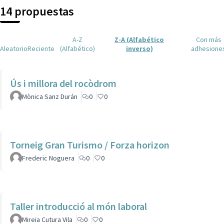
14 propuestas
A-Z
Z-A (Alfabético
Con más
Aleatorio
Reciente
(Alfabético)
inverso)
adhesione
Ús i millora del rocòdrom
Mònica Sanz Durán
0
0
Torneig Gran Turismo / Forza horizon
Frederic Noguera
0
0
Taller introducció al món laboral
Mireia Cutura Vila
0
0