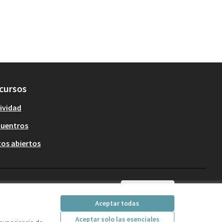
cursos
ividad
cuentros
os abiertos
Castellano
Triar la llengua
Elegir el idioma
Aceptar todas
Aceptar solo las esenciales