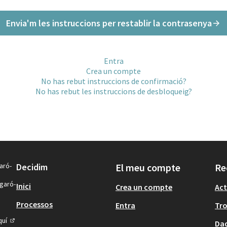
Envia'm les instruccions per restablir la contrasenya
Entra
Crea un compte
No has rebut instruccions de confirmació?
No has rebut les instruccions de desbloqueig?
aró-
Decidim
El meu compte
Re
igaró-
Inici
Crea un compte
Act
Processos
Entra
Tr
quí
Dad