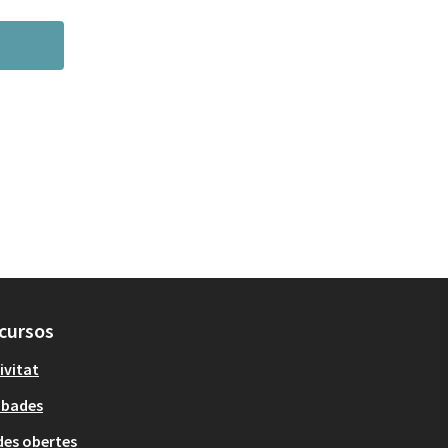
cursos
ivitat
obades
es obertes