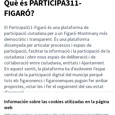
Què és PARTICIPA311-
FIGARÓ?
El Participa311-Figaró és una plataforma de
participació ciutadana per a un Figaró-Montmany més
democràtic i transparent. És una plataforma
dissenyada per articular processos i espais de
participació, facilitar la informació i la participació de la
ciutadania i obrir nous espais de deliberació i de
col·laboració entre ciutadania, entitats i Ajuntament.
En aquest sentit, la plataforma ha d'esdevenir l'espai
central de la participació digital del municipi perquè
tots els figaronencs i figaronenques puguin fer arribar
propostes, votar-les i fer el seguiment del seu estat
d'execució.
Información sobre las cookies utilizadas en la página
web
Utilizamos cookies en nuestro sitio web para mejorar el rendimiento