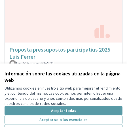
Proposta pressupostos participatius 2025
Luis Ferrer
Luis
Municipal
0
1
Información sobre las cookies utilizadas en la página
web
Utilizamos cookies en nuestro sitio web para mejorar el rendimiento
Términos y condiciones de uso
y el contenido del mismo. Las cookies nos permiten ofrecer una
Configuración de cookies
experiencia de usuario y unos contenidos más personalizados desde
Castellano
nuestros canales de redes sociales.
Triar la llengua
Elegir el idioma
Aceptar todas
Aceptar solo las esenciales
Con licenci
(Enlace exte