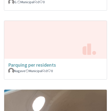
G.
Municipal
0
0
Parquing per residents
Nagave
Municipal
0
0