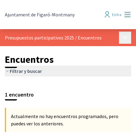
Menú
Ajuntament de Figaró-Montmany
Entra
Menú p
Presupuestos participativos 2025
/
Encuentros
Encuentros
Filtrar y buscar
1 encuentro
Actualmente no hay encuentros programados, pero
puedes ver los anteriores.