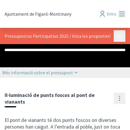
Menú
Ajuntament de Figaró-Montmany
Entra
Menú p
Pressupostos Participatius 2025
/
Vota les propostes!
0 €
60.000 €
Assignat
Pressupost
Més informació sobre el pressupost
Il·luminació de punts foscos al pont de
Cont
vianants
El pont de vianants té dos punts foscos on diverses
persones han caigut. A l’entrada al poble, just on toca