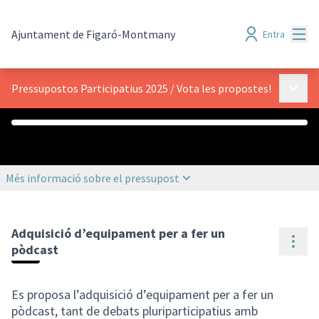
Menú
Ajuntament de Figaró-Montmany
Entra
Menú p
Pressupostos Participatius 2025
/
Vota les propostes!
0 €
60.000 €
Assignat
Pressupost
Més informació sobre el pressupost
Adquisició d’equipament per a fer un
Cont
pòdcast
Es proposa l’adquisició d’equipament per a fer un
pòdcast, tant de debats pluriparticipatius amb