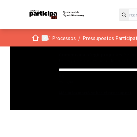
Inici
Menú principal
/
Processos
/
Pressupostos Participa
Començar a afegir projectes
. Selec
teves preferències per a definir el pr
0 €
Assignat
Més informació sobre el pressupost