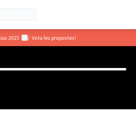
Menú d'usuari
tius 2025
/
Vota les propostes!
ciona com a mínim 1 projectes que vulguis i vota segons les
essupost.
60.000 €
Pressupost