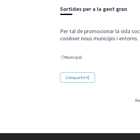
Sortides per a la gent gran
Per tal de promocionar la vida soci
conèixer nous municipis i entorns.
Municipal
Resultats en filtrar per: Municipal
Compartir
Re