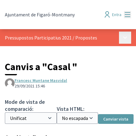
Menú
Ajuntament de Figaró-Montmany
Entra
Menú p
Pressupostos Participatius 2021
/
Propostes
Canvis a "Casal "
Francesc Muntane Masvidal
29/09/2021 15:46
Mode de vista de
comparació:
Vista HTML:
Canviar vista