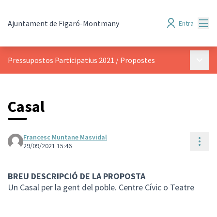
Menú
Ajuntament de Figaró-Montmany
Entra
Menú p
Pressupostos Participatius 2021
/
Propostes
Casal
Francesc Muntane Masvidal
Cont
29/09/2021 15:46
BREU DESCRIPCIÓ DE LA PROPOSTA
Un Casal per la gent del poble. Centre Cívic o Teatre