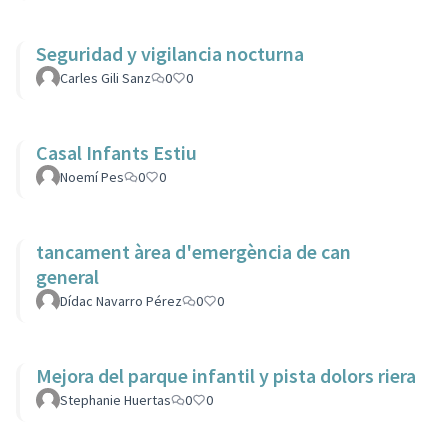
Seguridad y vigilancia nocturna
Carles Gili Sanz
0
0
Casal Infants Estiu
Noemí Pes
0
0
tancament àrea d'emergència de can
general
Dídac Navarro Pérez
0
0
Mejora del parque infantil y pista dolors riera
Stephanie Huertas
0
0