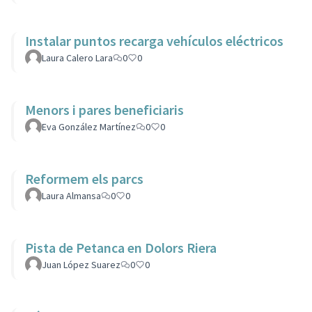
Instalar puntos recarga vehículos eléctricos
Laura Calero Lara
0
0
Menors i pares beneficiaris
Eva González Martínez
0
0
Reformem els parcs
Laura Almansa
0
0
Pista de Petanca en Dolors Riera
Juan López Suarez
0
0