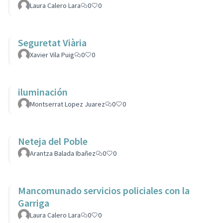
Laura Calero Lara
0
0
Seguretat Viària
Xavier Vila Puig
0
0
iluminación
Montserrat Lopez Juarez
0
0
Neteja del Poble
Arantza Balada Ibañez
0
0
Mancomunado servicios policiales con la
Garriga
Laura Calero Lara
0
0