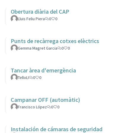
Obertura diària del CAP
Lluis Feliu Piera
0
0
Punts de recàrrega cotxes elèctrics
Gemma Magret Garcia
0
0
Tancar àrea d'emergència
TelloLI
0
0
Campanar OFF (automàtic)
Francisco López
0
0
Instalación de cámaras de seguridad