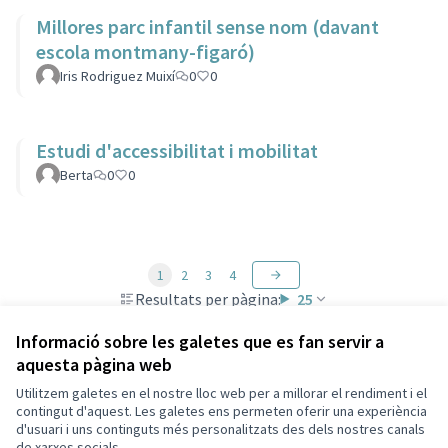
Millores parc infantil sense nom (davant
escola montmany-figaró)
Iris Rodriguez Muixí
0
0
Estudi d'accessibilitat i mobilitat
Berta
0
0
1
2
3
4
Resultats per pàgina:
25
Informació sobre les galetes que es fan servir a
aquesta pàgina web
Utilitzem galetes en el nostre lloc web per a millorar el rendiment i el
Termes i condicions d'ús
contingut d'aquest. Les galetes ens permeten oferir una experiència
Configuració de les galetes
d'usuari i uns continguts més personalitzats des dels nostres canals
Català
de xarxes socials.
Triar la llengua
Elegir el idioma