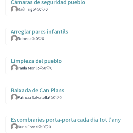
Cámaras de seguridad pueblo
Raúl Trigo
0
0
Arreglar parcs infantils
Rebeca
0
0
Limpieza del pueblo
Paula Morillo
0
0
Baixada de Can Plans
Patricia Salvatella
0
0
Escombraries porta-porta cada dia tot l'any
Nuria Franzi
0
0