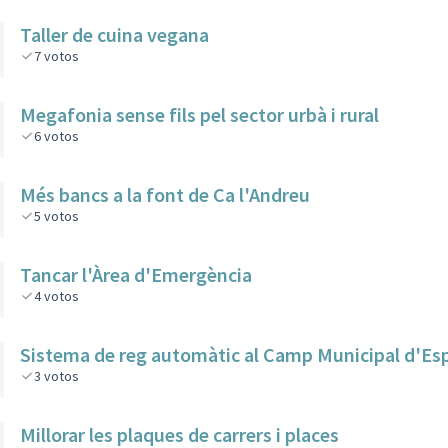
Taller de cuina vegana
7
votos
Megafonia sense fils pel sector urbà i rural
6
votos
Més bancs a la font de Ca l'Andreu
5
votos
Tancar l'Àrea d'Emergència
4
votos
Sistema de reg automàtic al Camp Municipal d'Es
3
votos
Millorar les plaques de carrers i places