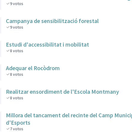
9
votos
Campanya de sensibilització forestal
9
votos
Estudi d'accessibilitat i mobilitat
8
votos
Adequar el Rocòdrom
8
votos
Realitzar ensordiment de l'Escola Montmany
8
votos
Millora del tancament del recinte del Camp Munici
d'Esports
7
votos