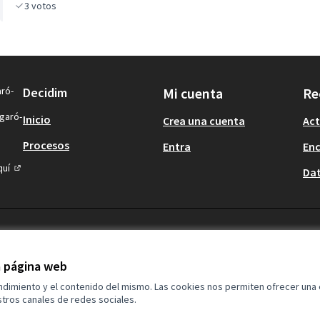
3
votos
aró-
Decidim
Mi cuenta
Re
igaró-
Inicio
Crea una cuenta
Act
Procesos
Entra
En
quí
Dat
(Enlace externo)
la página web
endimiento y el contenido del mismo. Las cookies nos permiten ofrecer una
tros canales de redes sociales.