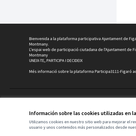
Bienvenida a la plataforma participativa Ajuntament de Fig
Montmany.
L'espai web de participació ciutadana de l'Ajuntament de F
Montmany
UNEIX-TE, PARTICIPA I DECIDEIX
Més informació sobre la plataforma Participa3111-Figaró
a
Términos y condiciones de uso
Configuración de cookies
Información sobre las cookies utilizadas en 
Utilizamos cookies en nuestro sitio web para mejorar el r
usuario y unos contenidos más personalizados desde nues
(Enlace externo)
Web creada con
software libre
.