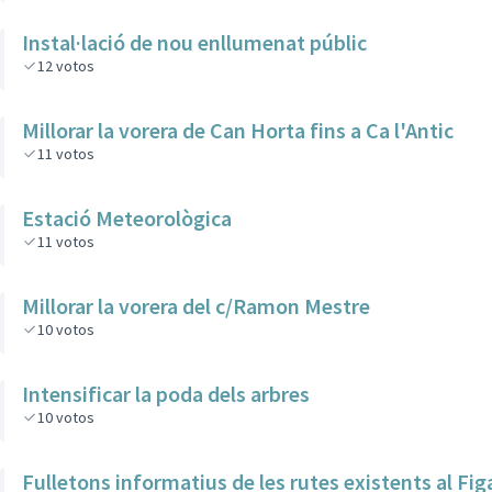
Instal·lació de nou enllumenat públic
12
votos
Millorar la vorera de Can Horta fins a Ca l'Antic
11
votos
Estació Meteorològica
11
votos
Millorar la vorera del c/Ramon Mestre
10
votos
Intensificar la poda dels arbres
10
votos
Fulletons informatius de les rutes existents al Fig