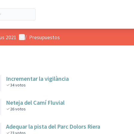
Menú de usuario
ius 2021
/
Presupuestos
Incrementar la vigilància
34
votos
Neteja del Camí Fluvial
26
votos
Adequar la pista del Parc Dolors Riera
23
votos