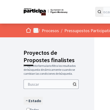
Inicio
Menú principal
/
Procesos
/
Pressupostos Participat
Proyectos de
Propostes finalistes
El siguiente formulario filtra los resultados
de búsqueda dinámicamente cuando se
cambian las condiciones de búsqueda.
Estado
Todos