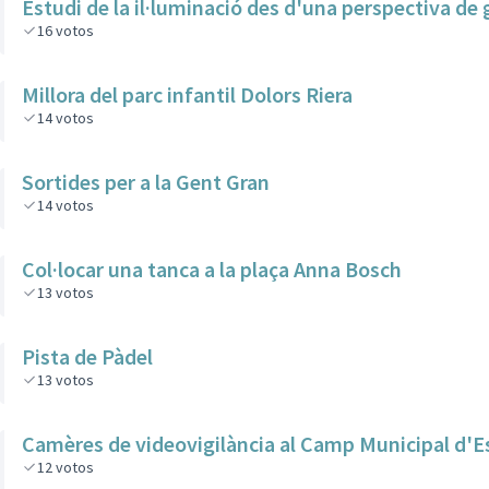
Estudi de la il·luminació des d'una perspectiva de
16
votos
Millora del parc infantil Dolors Riera
14
votos
Sortides per a la Gent Gran
14
votos
Col·locar una tanca a la plaça Anna Bosch
13
votos
Pista de Pàdel
13
votos
Camères de videovigilància al Camp Municipal d'E
12
votos