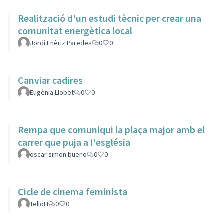
Realització d'un estudi tècnic per crear una
comunitat energètica local
Jordi Enèriz Paredes
0
0
Canviar cadires
Eugènia Llobet
0
0
Rempa que comuniqui la plaça major amb el
carrer que puja a l'església
oscar simon bueno
0
0
Cicle de cinema feminista
TelloLI
0
0