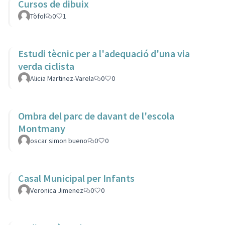
Cursos de dibuix
Tòfol
0
1
Estudi tècnic per a l'adequació d'una via
verda ciclista
Alicia Martinez-Varela
0
0
Ombra del parc de davant de l'escola
Montmany
oscar simon bueno
0
0
Casal Municipal per Infants
Veronica Jimenez
0
0