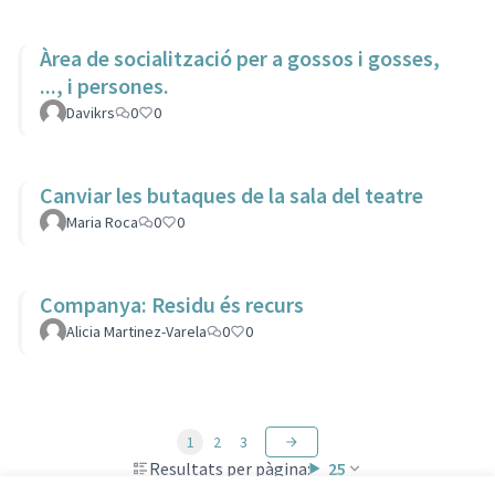
Àrea de socialització per a gossos i gosses,
..., i persones.
Davikrs
0
0
Canviar les butaques de la sala del teatre
Maria Roca
0
0
Companya: Residu és recurs
Alicia Martinez-Varela
0
0
1
2
3
Resultats per pàgina:
25