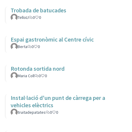
Trobada de batucades
TelloLI
0
0
Espai gastronòmic al Centre cívic
Berta
0
0
Rotonda sortida nord
Maria Coll
0
0
Instal·lació d'un punt de càrrega per a
vehicles elèctrics
truitadepatates
0
0