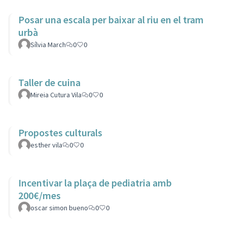
Posar una escala per baixar al riu en el tram
urbà
Sílvia March
0
0
Taller de cuina
Mireia Cutura Vila
0
0
Propostes culturals
esther vila
0
0
Incentivar la plaça de pediatria amb
200€/mes
oscar simon bueno
0
0