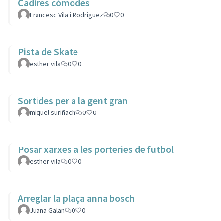
Cadires còmodes
Francesc Vila i Rodriguez
0
0
Pista de Skate
esther vila
0
0
Sortides per a la gent gran
miquel suriñach
0
0
Posar xarxes a les porteries de futbol
esther vila
0
0
Arreglar la plaça anna bosch
Juana Galan
0
0