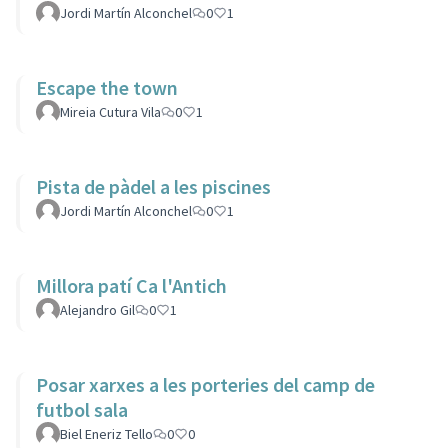
Jordi Martín Alconchel
0
1
Escape the town
Mireia Cutura Vila
0
1
Pista de pàdel a les piscines
Jordi Martín Alconchel
0
1
Millora patí Ca l'Antich
Alejandro Gil
0
1
Posar xarxes a les porteries del camp de
futbol sala
Biel Eneriz Tello
0
0