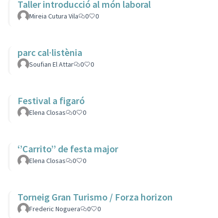
Taller introducció al món laboral
Mireia Cutura Vila
0
0
parc cal·listènia
Soufian El Attar
0
0
Festival a figaró
Elena Closas
0
0
‘’Carrito’’ de festa major
Elena Closas
0
0
Torneig Gran Turismo / Forza horizon
Frederic Noguera
0
0