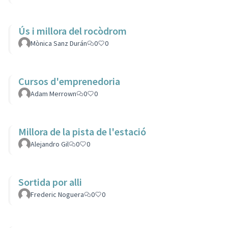
Ús i millora del rocòdrom
Mònica Sanz Durán
0
0
Cursos d'emprenedoria
Adam Merrown
0
0
Millora de la pista de l'estació
Alejandro Gil
0
0
Sortida por alli
Frederic Noguera
0
0