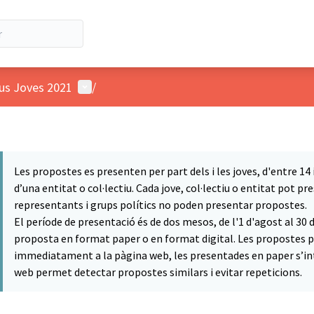
Menú de usuario
ius Joves 2021
/
Les propostes es presenten per part dels i les joves, d'entre 14
d’una entitat o col·lectiu. Cada jove, col·lectiu o entitat pot 
representants i grups polítics no poden presentar propostes.
El període de presentació és de dos mesos, de l'1 d'agost al 30
proposta en format paper o en format digital. Les propostes p
immediatament a la pàgina web, les presentades en paper s’int
web permet detectar propostes similars i evitar repeticions.