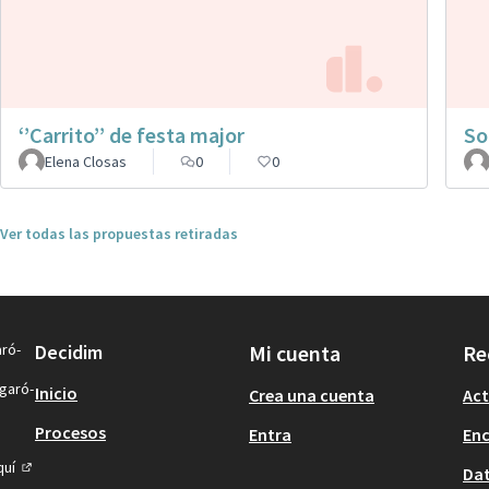
‘’Carrito’’ de festa major
So
Elena Closas
0
0
Ver todas las propuestas retiradas
aró-
Decidim
Mi cuenta
Re
igaró-
Inicio
Crea una cuenta
Act
Procesos
Entra
En
quí
Dat
(Enlace externo)