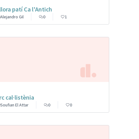
llora patí Ca l'Antich
Alejandro Gil
0
1
rc cal·listènia
Soufian El Attar
0
0