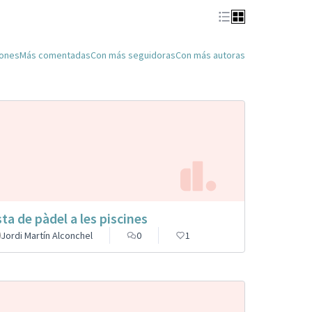
iones
Más comentadas
Con más seguidoras
Con más autoras
sta de pàdel a les piscines
Jordi Martín Alconchel
0
1