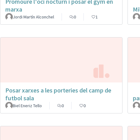
Promoure l'oci nocturn i posar el gym en
marxa
Mi
Jordi Martín Alconchel
0
1
Posar xarxes a les porteries del camp de
futbol sala
pa
Biel Eneriz Tello
0
0