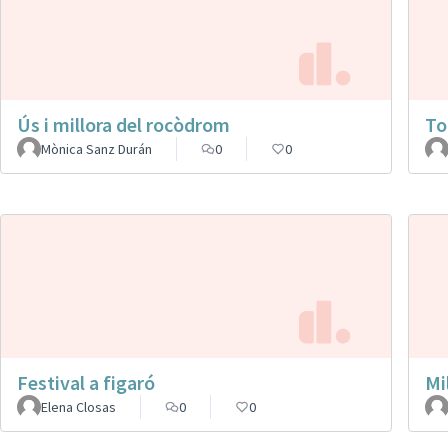
Ús i millora del rocòdrom
To
Mònica Sanz Durán
0
0
Festival a figaró
Mi
Elena Closas
0
0