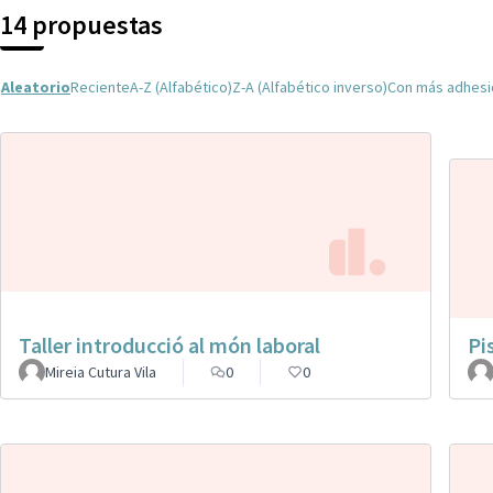
14 propuestas
Aleatorio
Reciente
A-Z (Alfabético)
Z-A (Alfabético inverso)
Con más adhes
Taller introducció al món laboral
Pi
Mireia Cutura Vila
0
0