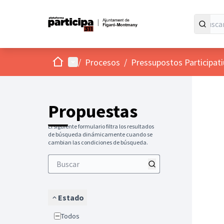
Inicio
Menú principal
/
Procesos
/
Pressupostos Participat
Propuestas
El siguiente formulario filtra los resultados
de búsqueda dinámicamente cuando se
cambian las condiciones de búsqueda.
Estado
Todos