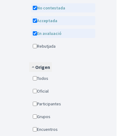
No contestada
Acceptada
En avaluació
Rebutjada
Origen
Todos
Oficial
Participantes
Grupos
Encuentros