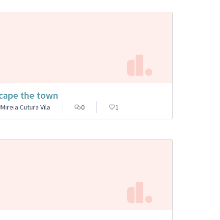
cape the town
Mireia Cutura Vila
0
1