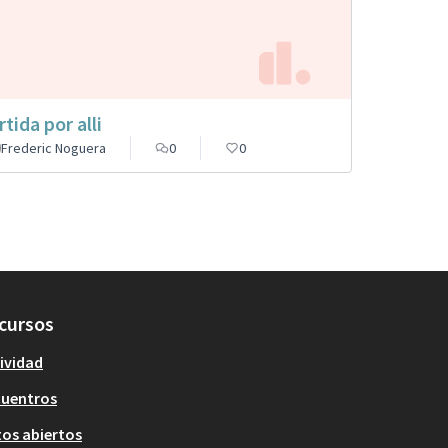
rtida por alli
Frederic Noguera
0
0
cursos
ividad
cuentros
os abiertos