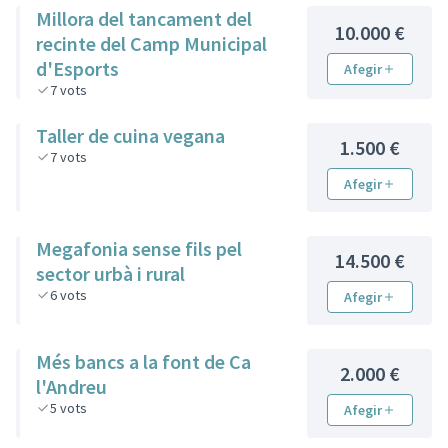
Millora del tancament del
10.000 €
recinte del Camp Municipal
d'Esports
Afegir
7
vots
Taller de cuina vegana
1.500 €
7
vots
Afegir
Megafonia sense fils pel
14.500 €
sector urbà i rural
6
vots
Afegir
Més bancs a la font de Ca
2.000 €
l'Andreu
5
vots
Afegir