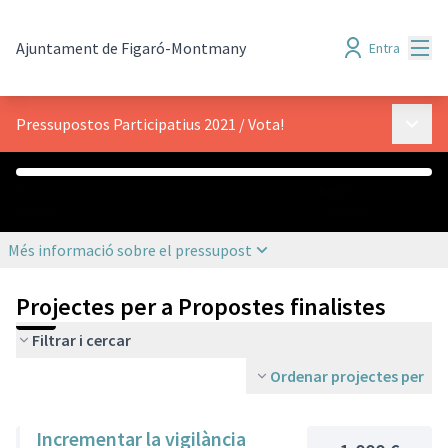
Menú
Ajuntament de Figaró-Montmany
Entra
Menú p
Pressupostos Participatius 2021
/
Vota!
0 €
40.000 €
Assignat
Pressupost
Més informació sobre el pressupost
Projectes per a Propostes finalistes
Filtrar i cercar
Ordenar projectes per
Incrementar la vigilància