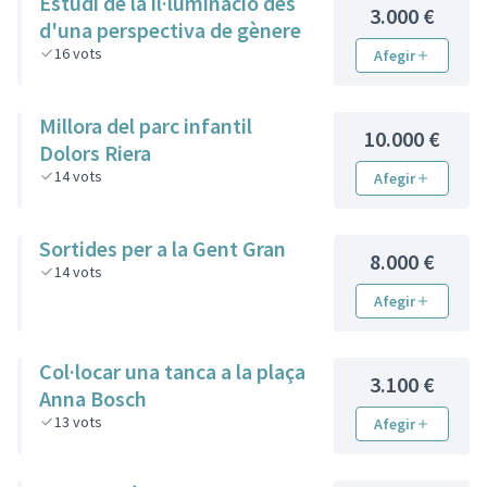
Estudi de la il·luminació des
3.000 €
d'una perspectiva de gènere
16
vots
Afegir
Millora del parc infantil
10.000 €
Dolors Riera
14
vots
Afegir
Sortides per a la Gent Gran
8.000 €
14
vots
Afegir
Col·locar una tanca a la plaça
3.100 €
Anna Bosch
13
vots
Afegir