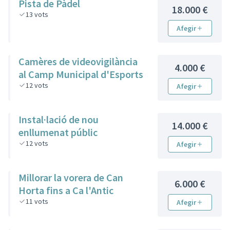
Pista de Pàdel
18.000 €
13
vots
Afegir
Camères de videovigilància
4.000 €
al Camp Municipal d'Esports
12
vots
Afegir
Instal·lació de nou
14.000 €
enllumenat públic
12
vots
Afegir
Millorar la vorera de Can
6.000 €
Horta fins a Ca l'Antic
11
vots
Afegir