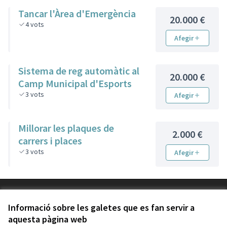
Tancar l'Àrea d'Emergència
20.000 €
4
vots
Afegir
Sistema de reg automàtic al
20.000 €
Camp Municipal d'Esports
3
vots
Afegir
Millorar les plaques de
2.000 €
carrers i places
3
vots
Afegir
Termes i condicions d'ús
Configuració de les galetes
Informació sobre les galetes que es fan servir a
aquesta pàgina web
Català
Triar la llengua
Elegir el idioma