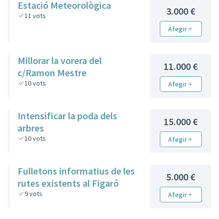
Estació Meteorològica
3.000 €
11
vots
Afegir
Millorar la vorera del
11.000 €
c/Ramon Mestre
10
vots
Afegir
Intensificar la poda dels
15.000 €
arbres
10
vots
Afegir
Fulletons informatius de les
5.000 €
rutes existents al Figaró
9
vots
Afegir