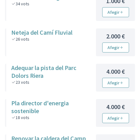
1.000 €
34
vots
Afegir
Neteja del Camí Fluvial
2.000 €
26
vots
Afegir
Adequar la pista del Parc
4.000 €
Dolors Riera
23
vots
Afegir
Pla director d'energia
4.000 €
sostenible
18
vots
Afegir
Renovar la caldera del Camp