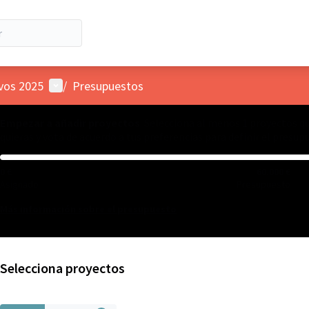
Menú de usuario
ivos 2025
/
Presupuestos
Empezar a añadir proyectos
. Selecciona al menos 1 proyectos q
quieras y vota de acuerdo a tus preferencias para definir el presup
0 €
60.000 €
Asignado
Presupuesto
Más información sobre el presupuesto
Selecciona proyectos