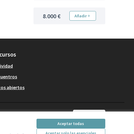
8.000 €
Añadir
cursos
ividad
cuentros
os abiertos
Castellano
Triar la llengua
Elegir el idioma
Aceptar todas
Aceptar solo las esenciales