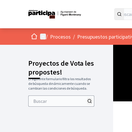
Inicio
Menú principal
/
Procesos
/
Presupuestos participat
Proyectos de Vota les
propostes!
El siguiente formulario filtra los resultados
de búsqueda dinámicamente cuando se
cambian las condiciones de búsqueda.