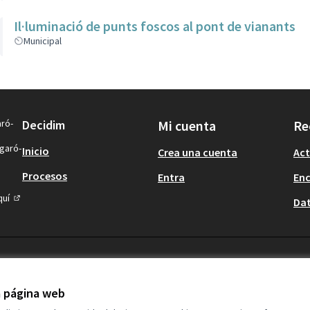
Il·luminació de punts foscos al pont de vianants
Municipal
aró-
Decidim
Mi cuenta
Re
igaró-
Inicio
Crea una cuenta
Act
Procesos
Entra
En
quí
Dat
(Enlace externo)
la página web